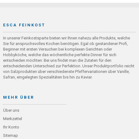
ESCA FEINKOST
In unserer Feinkostsparte bieten wir Ihnen nahezu alle Produkte, welche
Sie für anspruchsvolles Kochen benötigen. Egal ob gestandener Profi,
Beginner mit ersten Versuchen bei komplexen Gerichten oder
Hobbyköche, welche das wöchentliche perfekte Dinner für sich
entscheiden möchten: Bei uns findet man die Zutaten für den
entscheidenden Unterschied zur Perfektion. Unser Produktportfolio reicht
von Salzprodukten über verschiedenste Pfeffervariationen über Vanille,
Safran, eingelegten Spezialitäten bis hin zu Kaviar.
MEHR ÜBER
Über uns
Merkzettel
Ihr Konto
Sitemap