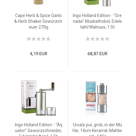
Cape Herb & Spice Garlic
Ingo Holland Edition - "Gre
& Herb Shaker Gewürzstr
nada" Muskathobel, Edels
euer 270g
tahl/Walnuss, 1 St
4,19 EUR
68,87 EUR
Ingo Holland Edition - "Äq
Ursalz pur, grob, in der Mü
uator" Gewürzschneider,
hle, 14cm Keramik-Mahlw