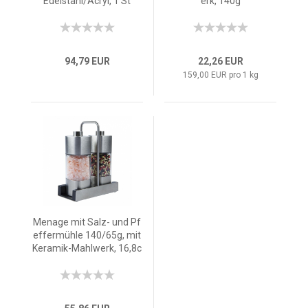
Edelstahl/Acryl, 1 St
erk, 140g
94,79 EUR
22,26 EUR
159,00 EUR pro 1 kg
Menage mit Salz- und Pf
effermühle 140/65g, mit
Keramik-Mahlwerk, 16,8c
m, 205g, 2 St