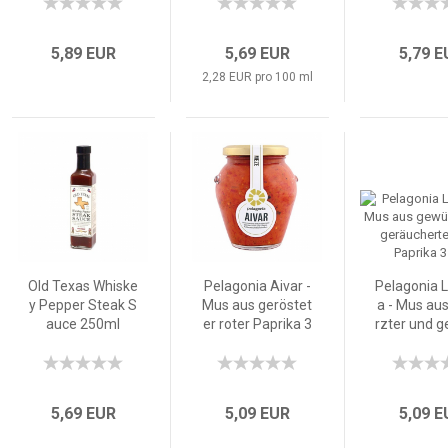
5,89 EUR
5,69 EUR
5,79 
2,28 EUR pro 100 ml
Old Texas Whiske
Pelagonia Aivar -
Pelagonia 
y Pepper Steak S
Mus aus geröstet
a - Mus au
auce 250ml
er roter Paprika 3
rzter und 
14g
erter roter
a 314
5,69 EUR
5,09 EUR
5,09 