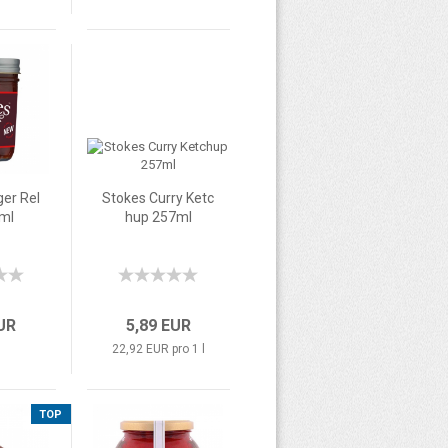
ger Rel
Stokes Curry Ketc
5ml
hup 257ml
EUR
5,89 EUR
22,92 EUR pro 1 l
TOP