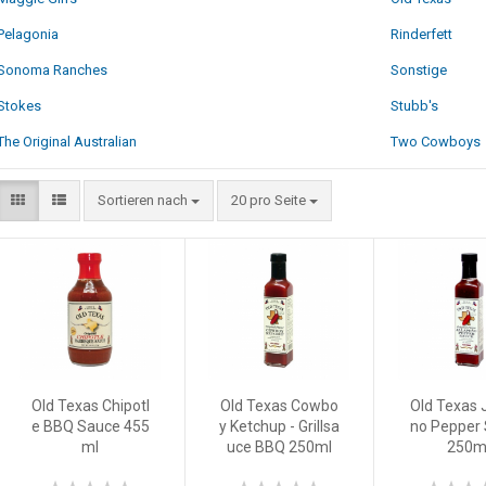
Pelagonia
Rinderfett
Sonoma Ranches
Sonstige
Stokes
Stubb's
The Original Australian
Two Cowboys
Sortieren nach
20 pro Seite
Old Texas Chipotl
Old Texas Cowbo
Old Texas 
e BBQ Sauce 455
y Ketchup - Grillsa
no Pepper
ml
uce BBQ 250ml
250m