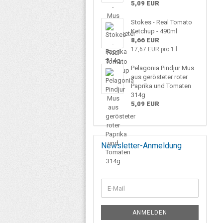
5,09 EUR
Stokes - Real Tomato
Ketchup - 490ml
8,66 EUR
17,67 EUR pro 1 l
Pelagonia Pindjur Mus
aus gerösteter roter
Paprika und Tomaten
314g
5,09 EUR
Newsletter-Anmeldung
ANMELDEN