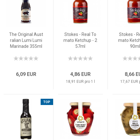
The Original Aust
Stokes - Real To
Stokes - R
ralian Lumi Lumi
mato Ketchup - 2
mato Ketch
Marinade 355ml
57ml
90ml
6,09 EUR
4,86 EUR
8,66 
18,91 EUR pro 1 l
17,67 EUR p
TOP