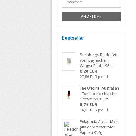
ANMELDEN
Bestseller
Stembergs Rinderfett
vom Bayrischen
Wagyu-Rind, 195 g
6,20 EUR
27,56 EUR pro 1 l
The Original Australian
- Tomato Ketchup for
Grownups 355ml
5,79 EUR
16,31 EUR pro 1 l
Pelagonia Aivar - Mus
aus gerösteter roter
Paprika 314g