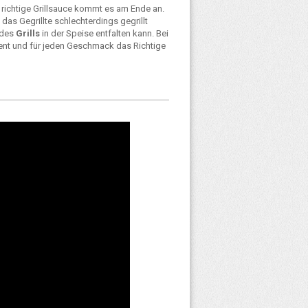
 richtige Grillsauce kommt es am Ende an.
 das Gegrillte schlechterdings gegrillt
 des
Grills
in der Speise entfalten kann. Bei
Event und für jeden Geschmack das Richtige