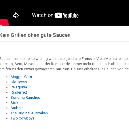
Kein Grillen ohen gute Saucen
Saucen sind heute so wichtig wie das eigentliche
Fleisch
. Viele Menschen set
Ketchup, Senf, Mayonese oder Remoulade. Immer mehr trauen sich aber auch
greifen zu den etwas gewagteren
Saucen
. Bei uns erhalten Sie Saucen von d
Maggie Gin's
Old Texas
Pelagonia
Rinderfett
Sonoma Ranches
Stokes
Stubb's
The Original Australian
Two Cowboys