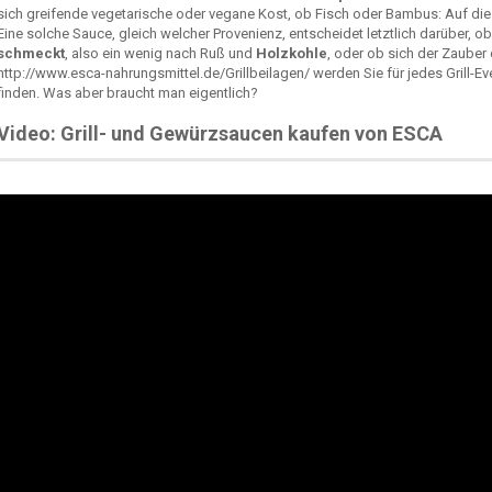
sich greifende vegetarische oder vegane Kost, ob Fisch oder Bambus: Auf die
Eine solche Sauce, gleich welcher Provenienz, entscheidet letztlich darüber, ob
schmeckt
, also ein wenig nach Ruß und
Holzkohle
, oder ob sich der Zauber
http://www.esca-nahrungsmittel.de/Grillbeilagen/ werden Sie für jedes Grill-
finden. Was aber braucht man eigentlich?
Video: Grill- und Gewürzsaucen kaufen von ESCA