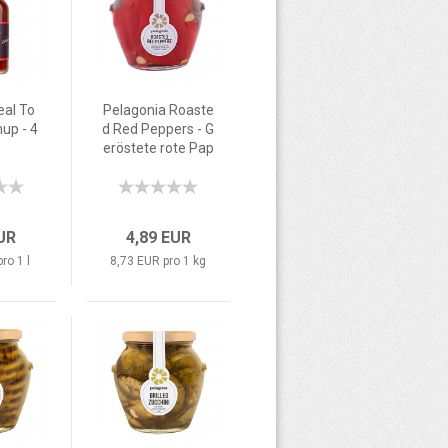
eal To
Pelagonia Roaste
up - 4
d Red Peppers - G
eröstete rote Pap
rika-Streifen - 56
0g
EUR
4,89 EUR
ro 1 l
8,73 EUR pro 1 kg