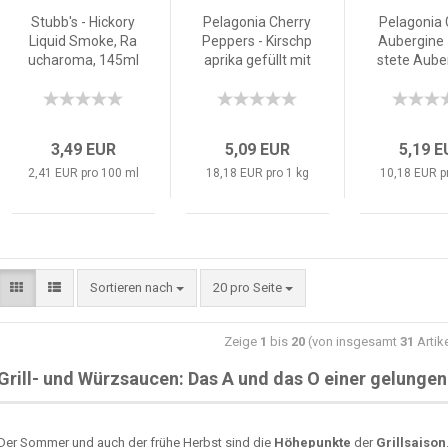
Stubb's - Hickory
Pelagonia Cherry
Pelagonia G
Liquid Smoke, Ra
Peppers - Kirschp
Aubergine 
ucharoma, 145ml
aprika gefüllt mit
stete Aube
Hummus 280g
-Streifen i
0g
3,49 EUR
5,09 EUR
5,19 
2,41 EUR pro 100 ml
18,18 EUR pro 1 kg
10,18 EUR p
Sortieren nach
20 pro Seite
Zeige
1
bis
20
(von insgesamt
31
Artik
Grill- und Würzsaucen: Das A und das O einer gelungen
Der Sommer und auch der frühe Herbst sind die
Höhepunkte
der
Grillsaison