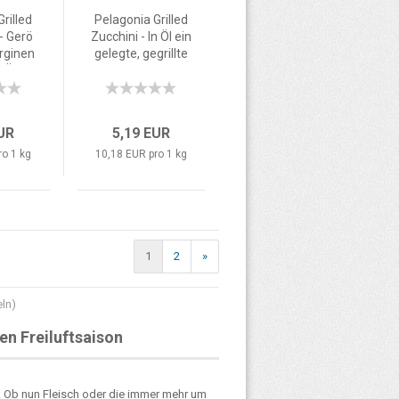
rilled
Pelagonia Grilled
- Gerö
Zucchini - In Öl ein
rginen
gelegte, gegrillte
n Öl 51
Zucchini Streifen
510g
EUR
5,19 EUR
ro 1 kg
10,18 EUR pro 1 kg
1
2
»
eln)
en Freiluftsaison
. Ob nun Fleisch oder die immer mehr um