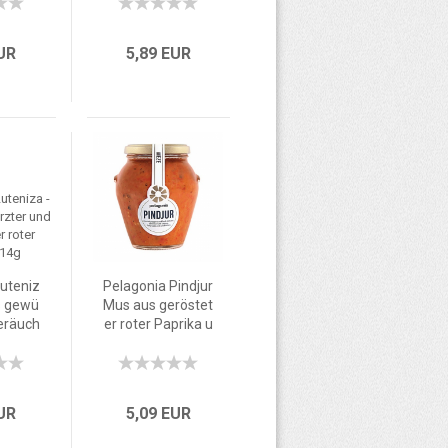
EUR
5,89 EUR
Luteniz
Pelagonia Pindjur
s gewü
Mus aus geröstet
geräuch
er roter Paprika u
 Paprik
nd Tomaten 314g
g
EUR
5,09 EUR