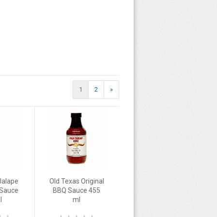
1
2
»
Jalape
Old Texas Original
 Sauce
BBQ Sauce 455
l
ml