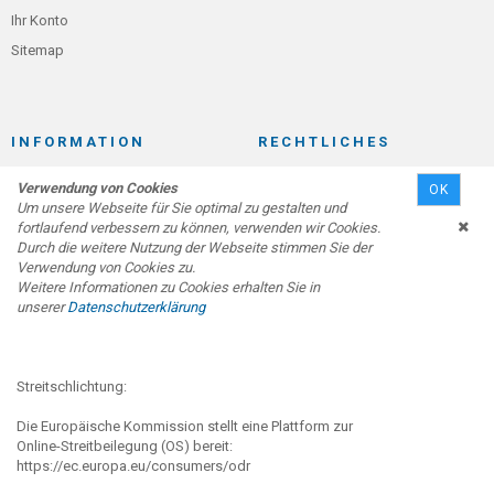
Ihr Konto
Sitemap
INFORMATION
RECHTLICHES
Kontakt
Verwendung von Cookies
Widerrufsrecht & Muster-
OK
Um unsere Webseite für Sie optimal zu gestalten und
Widerrufsformular
Versand- & Zahlungsbedingungen
fortlaufend verbessern zu können, verwenden wir Cookies.
Allgemeine
Zahlungsarten / Preisinformation
Durch die weitere Nutzung der Webseite stimmen Sie der
Geschäftsbedingungen
Verwendung von Cookies zu.
Rückruf Service
Weitere Informationen zu Cookies erhalten Sie in
Privatsphäre und Datenschutz
unserer
Datenschutzerklärung
Impressum
Streitschlichtung:
SICHER ZAHLEN
Die Europäische Kommission stellt eine Plattform zur
Online-Streitbeilegung (OS) bereit:
https://ec.europa.eu/consumers/odr