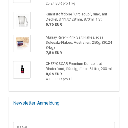
25,24 EUR pro 1 kg
Kunststoffdose "Circlecup", rund, mit
Deckel, ø 117x128mm, 870ml, 1 St
0,76 EUR
Murray River - Pink Salt Flakes, rosa
Solesalz-Flakes, Australien, 250g, (30,24
€/kg)
7,56 EUR
CHEF/OSCAR Premium Konzentrat -
Rinderfond, flüssig, für ca.6 Liter, 200 ml
8,06 EUR
40,30 EUR pro 1 l
Newsletter-Anmeldung