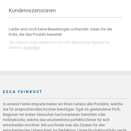
Kundenrezensionen
Leider sind noch keine Bewertungen vorhanden. Seien Sie der
Erste, der das Produkt bewertet.
Sie müssen angemeldet sein um eine Bewertung abgeben zu
können.
Anmelden
ESCA FEINKOST
In unserer Feinkostsparte bieten wir Ihnen nahezu alle Produkte, welche
Sie für anspruchsvolles Kochen benötigen. Egal ob gestandener Profi,
Beginner mit ersten Versuchen bei komplexen Gerichten oder
Hobbyköche, welche das wöchentliche perfekte Dinner für sich
entscheiden möchten: Bei uns findet man die Zutaten für den
entscheidenden Unterschied zur Perfektion. Unser Produktportfolio reicht