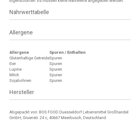
Eigenschaften: Es müssen keine Nährwerte angegeben werden.
Nährwerttabelle
Allergene
Allergene
Spuren / Enthalten
Glutenhaltige Getreide
Spuren
Eier
Spuren
Lupine
Spuren
Milch
Spuren
Sojabohnen
Spuren
Hersteller
Abgepackt von: BOS FOOD Duesseldorf Lebensmittel Großhandel
GmbH, Gruenstr. 24 c, 40667 Meerbusch, Deutschland.