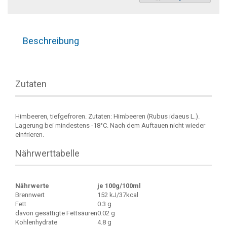
Beschreibung
Zutaten
Himbeeren, tiefgefroren. Zutaten: Himbeeren (Rubus idaeus L.).
Lagerung bei mindestens -18°C. Nach dem Auftauen nicht wieder
einfrieren.
Nährwerttabelle
Nährwerte
je 100g/100ml
Brennwert
152 kJ/37kcal
Fett
0.3 g
davon gesättigte Fettsäuren
0.02 g
Kohlenhydrate
4.8 g