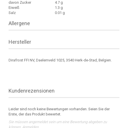
davon Zucker
4.7 g
Eiweiß
1.3 g
Salz
0.01 g
Allergene
Hersteller
Dirafrost FFI NV, Daelemveld 1025, 3540 Herk-de-Stad, Belgien.
Kundenrezensionen
Leider sind noch keine Bewertungen vorhanden. Seien Sie der
Erste, der das Produkt bewertet.
Sie müssen angemeldet sein um eine Bewertung abgeben zu
können.
Anmelden