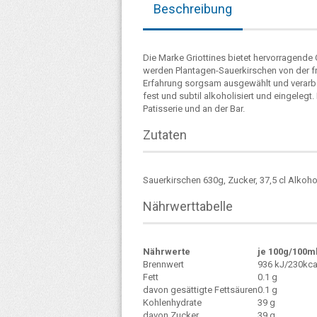
Beschreibung
Die Marke Griottines bietet hervorragende 
werden Plantagen-Sauerkirschen von der fr
Erfahrung sorgsam ausgewählt und verarbeit
fest und subtil alkoholisiert und eingelegt
Patisserie und an der Bar.
Zutaten
Sauerkirschen 630g, Zucker, 37,5 cl Alkoh
Nährwerttabelle
Nährwerte
je 100g/100m
Brennwert
936 kJ/230kca
Fett
0.1 g
davon gesättigte Fettsäuren
0.1 g
Kohlenhydrate
39 g
davon Zucker
39 g