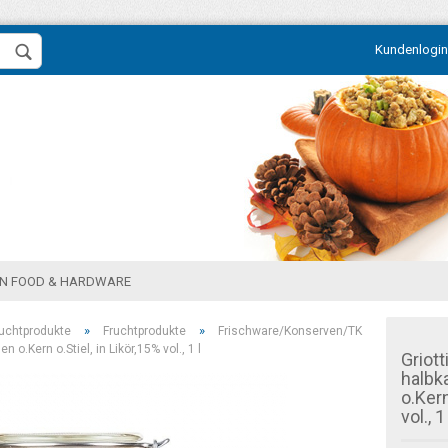
Kundenlogin
N FOOD & HARDWARE
»
»
ruchtprodukte
Fruchtprodukte
Frischware/Konserven/TK
Konto erstellen
 o.Kern o.Stiel, in Likör,15% vol., 1 l
Griott
Passwort vergessen?
halbk
o.Kern
vol., 1 