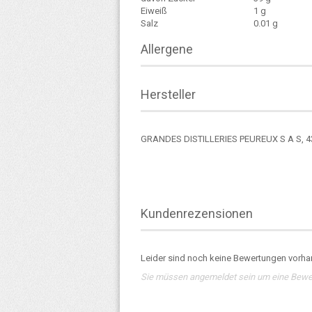
Eiweiß
1 g
Salz
0.01 g
Allergene
Hersteller
GRANDES DISTILLERIES PEUREUX S A S, 4
Kundenrezensionen
Leider sind noch keine Bewertungen vorhan
Sie müssen angemeldet sein um eine Bewe