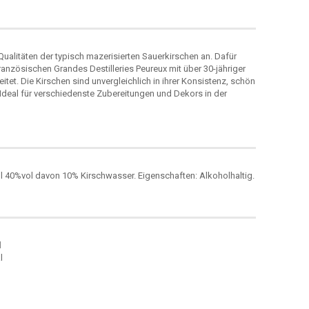
Qualitäten der typisch mazerisierten Sauerkirschen an. Dafür
anzösischen Grandes Destilleries Peureux mit über 30-jähriger
et. Die Kirschen sind unvergleichlich in ihrer Konsistenz, schön
. Ideal für verschiedenste Zubereitungen und Dekors in der
ol 40%vol davon 10% Kirschwasser. Eigenschaften: Alkoholhaltig.
l
l