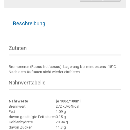
Beschreibung
Zutaten
Brombeeren (Rubus fruticosus). Lagerung bei mindestens -18°C.
Nach dem Auftauen nicht wieder einfrieren.
Nährwerttabelle
Nährwerte
je 100g/100ml
Brennwert
272 kJ/64kcal
Fett
1.09 g
davon gesättigte Fettsäuren
0.35 g
Kohlenhydrate
20.94 g
davon Zucker
11.3 g