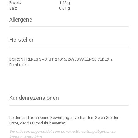
Eiweiß
1.42 g
Salz
0.01 g
Allergene
Hersteller
BOIRON FRERES SAS, B P 21016, 26958 VALENCE CEDEX 9,
Frankreich.
Kundenrezensionen
Leider sind noch keine Bewertungen vorhanden. Seien Sie der
Erste, der das Produkt bewertet.
Sie müssen angemeldet sein um eine Bewertung abgeben zu
können.
Anmelden